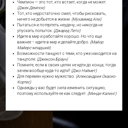
Чемпион — это тот, кто встает, когда не может.
(Джек Демпси)
Тот, кто недостаточно смел, чтобы рисковать,
ничего не добьется в жизни.
(Мухаммед Али)
Пытаться и потерпеть неудачу, но никогда не
упускать попыток.
(Джаред Лето)
Идите в мир и работайте хорошо. Но что еще
важнее – идите в мир и делайте добро.
(Майор
Майерс-младший)
Возможности танцуют с теми, кто уже находится на
танцполе.
(Джексон Браун)
Помните, если в своих целях не идти до конца, тогда
зачем вообще куда-то идти?
(Джо Нэймет)
Для перемен нужно мужество.
(Александрия Окасио-
Кортес)
Однажды у вас будет сила изменить ситуацию,
поэтому используйте ее как следует.
(Минди Калинг)