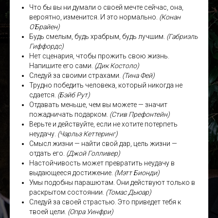
Что бы вы ни думали о своей мечте сейчас, она,
вероятно, изменится. И это нормально.
(Конан
О’Брайен)
Будь смелым, будь храбрым, будь лучшим.
(Габриэль
Гиффордс)
Нет сценария, чтобы прожить свою жизнь.
Напишите его сами.
(Дик Костоло)
Следуй за своими страхами.
(Тина Фей)
Трудно победить человека, который никогда не
сдается.
(Бэйб Рут)
Отдавать меньше, чем вы можете — значит
пожадничать подарком.
(Стив Префонтейн)
Верьте и действуйте, если не хотите потерпеть
неудачу.
(Чарльз Кеттеринг)
Смысл жизни — найти свой дар, цель жизни —
отдать его.
(Джой Голливер)
Настойчивость может превратить неудачу в
выдающееся достижение.
(Мэтт Бионди)
Умы подобны парашютам. Они действуют только в
раскрытом состоянии.
(Томас Дьюар)
Следуй за своей страстью. Это приведет тебя к
твоей цели.
(Опра Уинфри)